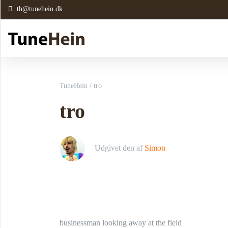
th@tunehein.dk
TuneHein
/
tro
tro
Udgivet den
af
Simon
businessman looking away at the field