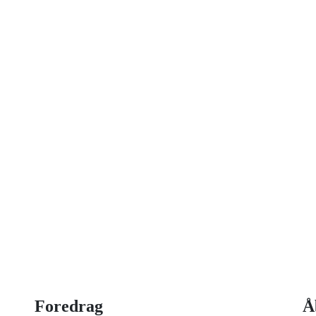
on idag
 strategisk ledelse, disruption og
og har selv 18 år bag sig som leder,
Foredrag
Å