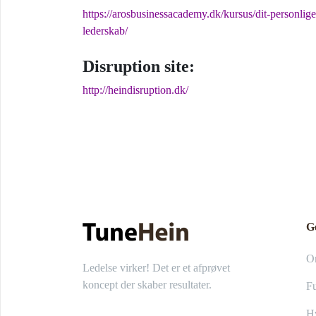
https://arosbusinessacademy.dk/kursus/dit-personlige
lederskab/
Disruption site:
http://heindisruption.dk/
G
O
Ledelse virker! Det er et afprøvet
koncept der skaber resultater.
Fu
Hv