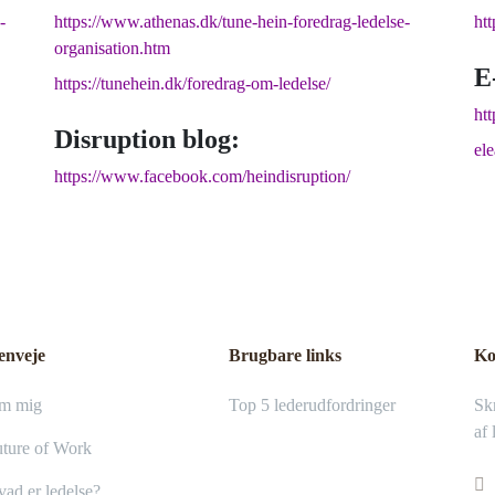
-
https://www.athenas.dk/tune-hein-foredrag-ledelse-
ht
organisation.htm
E
https://tunehein.dk/foredrag-om-ledelse/
htt
Disruption blog:
el
https://www.facebook.com/heindisruption/
enveje
Brugbare links
Ko
m mig
Top 5 lederudfordringer
Skr
af 
ture of Work
ad er ledelse?