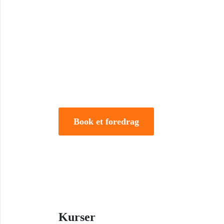
Book Foredrag og Inspirati
Tune Hein er en af Danmarks mest erfarne rådgivere i
forandring. Han er uddannet på DTU, CBS samt IMD 
direktør og iværksætter.
Book et foredrag
Kurser