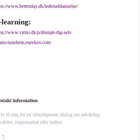
tps://www.betterday.dk/lederuddannelse/
-learning:
ps://www.virtio.dk/p/disrupt-dig-selv
earn-tunehein.eurekos.com
ntakt information
iv til mig for en uforpligtende dialog om udvikling
ledelse, organisation eller kultur.