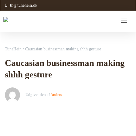
th@tunehein.dk
TuneHein
/
Caucasian businessman making shhh gesture
Caucasian businessman making
shhh gesture
Udgivet den
af
Anders