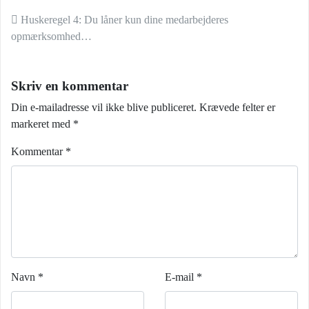
Indlæg navigation
Huskeregel 4: Du låner kun dine medarbejderes
opmærksomhed…
Skriv en kommentar
Din e-mailadresse vil ikke blive publiceret.
Krævede felter er
markeret med
*
Kommentar
*
Navn
*
E-mail
*