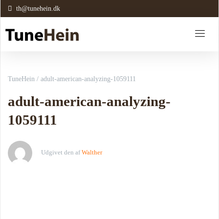
th@tunehein.dk
TuneHein
/
adult-american-analyzing-1059111
adult-american-analyzing-
1059111
Udgivet den
af
Walther