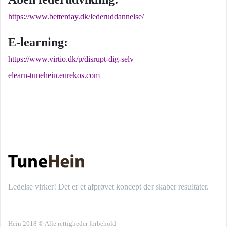
https://www.betterday.dk/lederuddannelse/
E-learning:
https://www.virtio.dk/p/disrupt-dig-selv
elearn-tunehein.eurekos.com
Ledelse virker! Det er et afprøvet koncept der skaber resultater.
Hein 2018 © Alle rettigheder forbehold