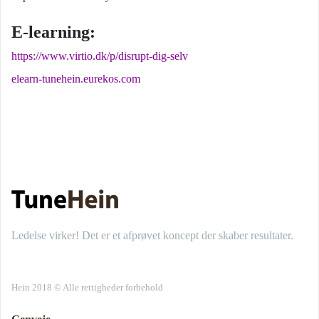
E-learning:
https://www.virtio.dk/p/disrupt-dig-selv
elearn-tunehein.eurekos.com
Ledelse virker! Det er et afprøvet koncept der skaber resultater.
Hein 2018 © Alle rettigheder forbehold