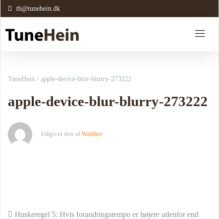
th@tunehein.dk
TuneHein
/
apple-device-blur-blurry-273222
apple-device-blur-blurry-273222
Udgivet den
af
Walther
Indlæg navigation
Huskeregel 5: Hvis forandringstempo er højere udenfor end