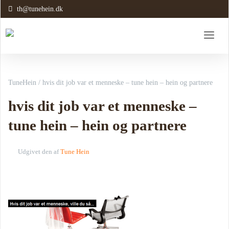
th@tunehein.dk
TuneHein
/
hvis dit job var et menneske – tune hein – hein og partnere
hvis dit job var et menneske –
tune hein – hein og partnere
Udgivet den
af
Tune Hein