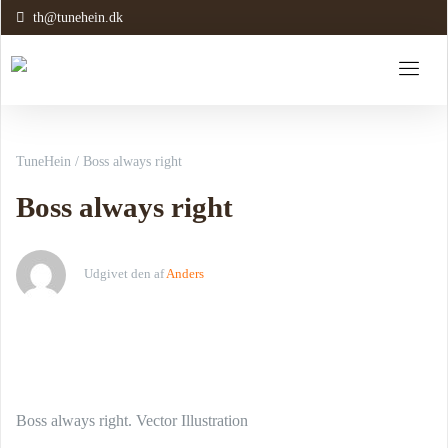
th@tunehein.dk
TuneHein
/
Boss always right
Boss always right
Udgivet den
af
Anders
Boss always right. Vector Illustration