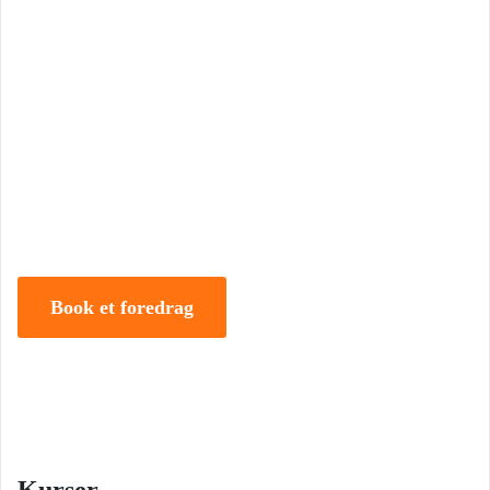
Book Foredrag og Inspiration idag
Tune Hein er en af Danmarks mest erfarne rådgivere i strategisk
ledelse, disruption og forandring. Han er uddannet på DTU, CBS
samt IMD og har selv 18 år bag sig som leder, direktør og
iværksætter.
Book et foredrag