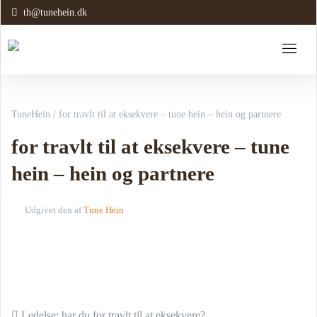
th@tunehein.dk
TuneHein
/
for travlt til at eksekvere – tune hein – hein og partnere
for travlt til at eksekvere – tune
hein – hein og partnere
Udgivet den
af
Tune Hein
Ledelse: har du for travlt til at eksekvere?