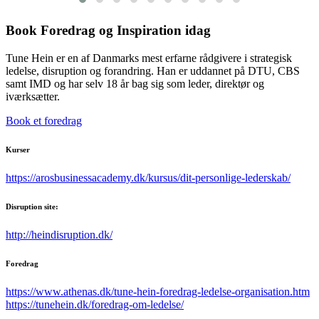
Book Foredrag og Inspiration idag
Tune Hein er en af Danmarks mest erfarne rådgivere i strategisk
ledelse, disruption og forandring. Han er uddannet på DTU, CBS
samt IMD og har selv 18 år bag sig som leder, direktør og
iværksætter.
Book et foredrag
Kurser
https://arosbusinessacademy.dk/kursus/dit-personlige-lederskab/
Disruption site:
http://heindisruption.dk/
Foredrag
https://www.athenas.dk/tune-hein-foredrag-ledelse-organisation.htm
https://tunehein.dk/foredrag-om-ledelse/