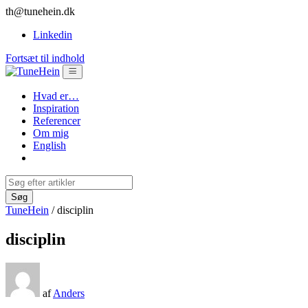
th@tunehein.dk
Linkedin
Fortsæt til indhold
Hvad er…
Inspiration
Referencer
Om mig
English
TuneHein
/
disciplin
disciplin
af
Anders