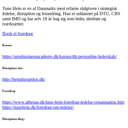
Tune Hein er en af Danmarks mest erfarne rådgivere i strategisk
ledelse, disruption og forandring. Han er uddannet på DTU, CBS
samt IMD og har selv 18 år bag sig som leder, direktør og
iværksætter.
Book et foredrag
Kurser
https://arosbusinessacademy.dk/kursus/dit-personlige-lederskab/
Disruption site:
http://heindisruption.dk/
Foredrag
https://www.athenas.dk/tune-hein-foredrag-ledelse-organisation.htm
https://tunehein.dk/foredrag-om-ledelse/
Disruption blog: