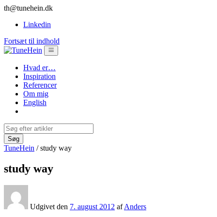
th@tunehein.dk
Linkedin
Fortsæt til indhold
Hvad er…
Inspiration
Referencer
Om mig
English
TuneHein
/
study way
study way
Udgivet den
7. august 2012
af
Anders