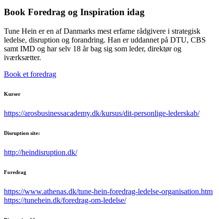
Book Foredrag og Inspiration idag
Tune Hein er en af Danmarks mest erfarne rådgivere i strategisk
ledelse, disruption og forandring. Han er uddannet på DTU, CBS
samt IMD og har selv 18 år bag sig som leder, direktør og
iværksætter.
Book et foredrag
Kurser
https://arosbusinessacademy.dk/kursus/dit-personlige-lederskab/
Disruption site:
http://heindisruption.dk/
Foredrag
https://www.athenas.dk/tune-hein-foredrag-ledelse-organisation.htm
https://tunehein.dk/foredrag-om-ledelse/