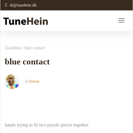
th@tunehein.dk
TuneHein
/
blue contact
blue contact
af
Simon
hands trying to fit two puzzle pieces together