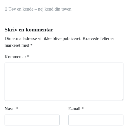
Indlæg navigation
Tøv en kende – nej kend din tøven
Skriv en kommentar
Din e-mailadresse vil ikke blive publiceret.
Krævede felter er
markeret med
*
Kommentar
*
Navn
*
E-mail
*