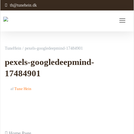
th@tunehein.dk
TuneHein
/
pexels-googledeepmind-17484901
pexels-googledeepmind-
17484901
af
Tune Hein
Home Page