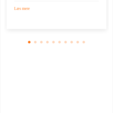
Læs mere
Book Foredrag og Inspiration idag
Tune Hein er en af Danmarks mest erfarne rådgivere i strategisk
ledelse, disruption og forandring. Han er uddannet på DTU, CBS
samt IMD og har selv 18 år bag sig som leder, direktør og