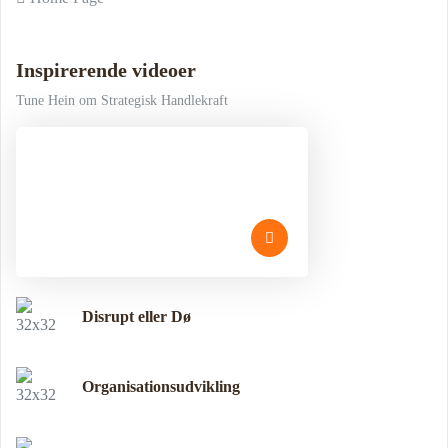
Indlæg navigation
Inspirerende videoer
Tune Hein om Strategisk Handlekraft
Disrupt eller Dø
Organisationsudvikling