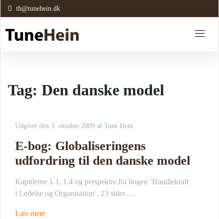
th@tunehein.dk
Tag:
Den danske model
Udgivet den
3. oktober 2009
af
Tune Hein
E-bog: Globaliseringens
udfordring til den danske model
Kapitlerne 1.1, 1.4 og perspektiv fra bogen ‘Handlekraft
i Ledelse og Organisation‘. 23 sider….
Læs mere