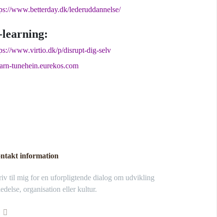
tps://www.betterday.dk/lederuddannelse/
-learning:
ps://www.virtio.dk/p/disrupt-dig-selv
earn-tunehein.eurekos.com
ntakt information
iv til mig for en uforpligtende dialog om udvikling
ledelse, organisation eller kultur.