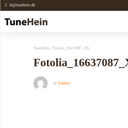
th@tunehein.dk
TuneHein
/
Fotolia_16637087_XS
Fotolia_16637087
af
Anders