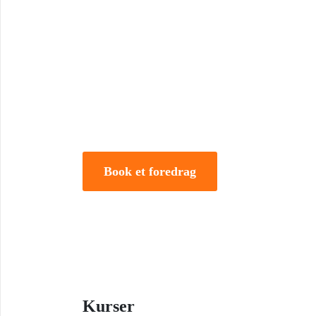
Book Foredrag og Inspirati
Tune Hein er en af Danmarks mest erfarne rådgivere i
forandring. Han er uddannet på DTU, CBS samt IMD 
direktør og iværksætter.
Book et foredrag
Kurser