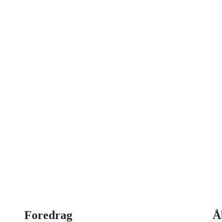
on idag
 strategisk ledelse, disruption og
og har selv 18 år bag sig som leder,
Foredrag
Å