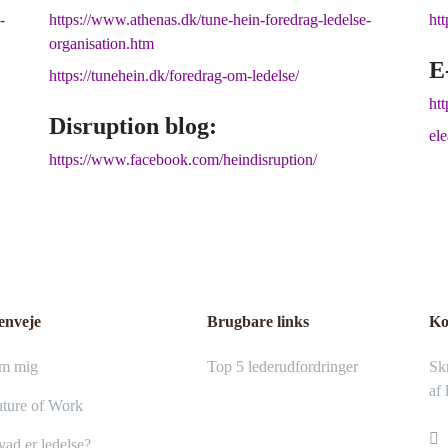
-
https://www.athenas.dk/tune-hein-foredrag-ledelse-
ht
organisation.htm
E
https://tunehein.dk/foredrag-om-ledelse/
htt
Disruption blog:
el
https://www.facebook.com/heindisruption/
enveje
Brugbare links
Ko
m mig
Top 5 lederudfordringer
Skr
af 
ture of Work
ad er ledelse?