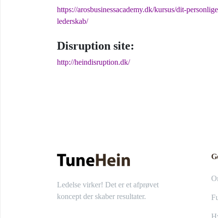
https://arosbusinessacademy.dk/kursus/dit-personlige
lederskab/
Disruption site:
http://heindisruption.dk/
G
O
Ledelse virker! Det er et afprøvet
koncept der skaber resultater.
Fu
Hv