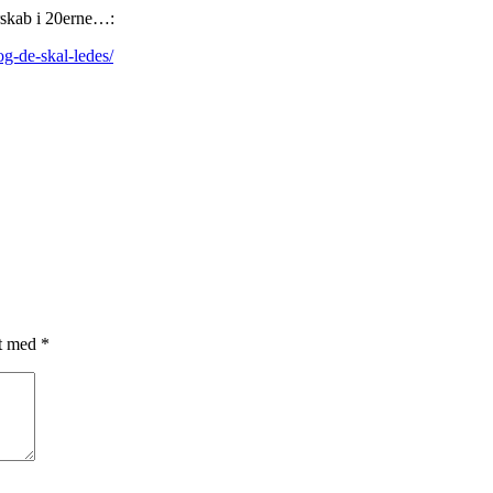
erskab i 20erne…:
og-de-skal-ledes/
et med
*