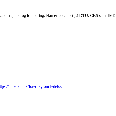
lse, disruption og forandring. Han er uddannet på DTU, CBS samt IMD og
ttps://tunehein.dk/foredrag-om-ledelse/