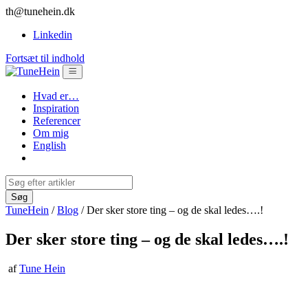
th@tunehein.dk
Linkedin
Fortsæt til indhold
Hvad er…
Inspiration
Referencer
Om mig
English
TuneHein
/
Blog
/
Der sker store ting – og de skal ledes….!
Der sker store ting – og de skal ledes….!
af
Tune Hein