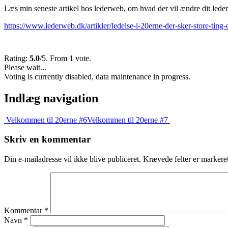
Læs min seneste artikel hos lederweb, om hvad der vil ændre dit led
https://www.lederweb.dk/artikler/ledelse-i-20erne-der-sker-store-ting-
Rating:
5.0
/5. From 1 vote.
Please wait...
Voting is currently disabled, data maintenance in progress.
Indlæg navigation
Velkommen til 20erne #6
Velkommen til 20erne #7
Skriv en kommentar
Din e-mailadresse vil ikke blive publiceret.
Krævede felter er marker
Kommentar
*
Navn
*