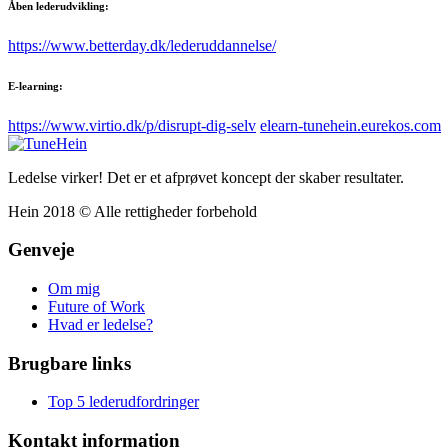
Åben lederudvikling:
https://www.betterday.dk/lederuddannelse/
E-learning:
https://www.virtio.dk/p/disrupt-dig-selv
elearn-tunehein.eurekos.com
Ledelse virker! Det er et afprøvet koncept der skaber resultater.
Hein 2018 © Alle rettigheder forbehold
Genveje
Om mig
Future of Work
Hvad er ledelse?
Brugbare links
Top 5 lederudfordringer
Kontakt information