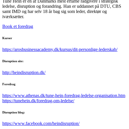
Tune Hein er en af Danmarks mest erfarne rådgivere i strategisk
ledelse, disruption og forandring. Han er uddannet på DTU, CBS
samt IMD og har selv 18 år bag sig som leder, direktør og
iværksætter.
Book et foredrag
Kurser
https://arosbusinessacademy.dk/kursus/dit-personlige-lederskab/
Disruption site:
http://heindisruption.dk/
Foredrag
https://www.athenas.dk/tune-hein-foredrag-ledelse-organisation.htm
https://tunehein.dk/foredrag-om-ledelse/
Disruption blog:
https://www.facebook.com/heindisruption/