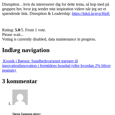
Disruption…hvis du interesserer dig for dette tema, så hop med på
gruppen her, hvor jeg sender min inspiration videre når jeg ser et
spændende link. Disruption & Leadership:
https://lnkd.in/gvp36pE
Rating:
5.0
/5. From 1 vote.
Please wait...
Voting is currently disabled, data maintenance in progress.
Indlæg navigation
Kronik i Børsen: Sundhedsvæsenet trænger til
innovation
Innovation i fremtidens hospital (eller hvordan 2% bliver
peanuts)
3 kommentar
Steen Janssen
siger: