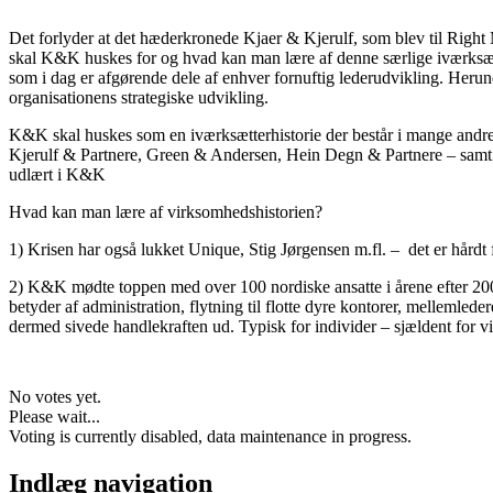
Det forlyder at det hæderkronede Kjaer & Kjerulf, som blev til Right M
skal K&K huskes for og hvad kan man lære af denne særlige iværksæt
som i dag er afgørende dele af enhver fornuftig lederudvikling. Her
organisationens strategiske udvikling.
K&K skal huskes som en iværksætterhistorie der består i mange andre
Kjerulf & Partnere, Green & Andersen, Hein Degn & Partnere – samt
udlært i K&K
Hvad kan man lære af virksomhedshistorien?
1) Krisen har også lukket Unique, Stig Jørgensen m.fl. – det er hårdt f
2) K&K mødte toppen med over 100 nordiske ansatte i årene efter 20
betyder af administration, flytning til flotte dyre kontorer, melleml
dermed sivede handlekraften ud. Typisk for individer – sjældent for 
No votes yet.
Please wait...
Voting is currently disabled, data maintenance in progress.
Indlæg navigation