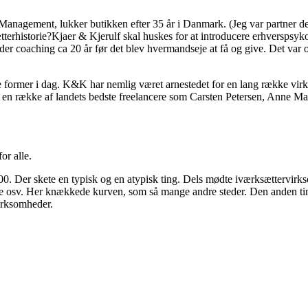
anagement, lukker butikken efter 35 år i Danmark. (Jeg var partner der 
terhistorie?
Kjaer & Kjerulf skal huskes for at introducere erhverspsy
under coaching ca 20 år før det blev hvermandseje at få og give. Det 
 former i dag. K&K har nemlig været arnestedet for en lang række virk
 en række af landets bedste freelancere som Carsten Petersen, Anne M
or alle.
00. Der skete en typisk og en atypisk ting. Dels mødte iværksættervi
edere osv. Her knækkede kurven, som så mange andre steder. Den anden ti
virksomheder.