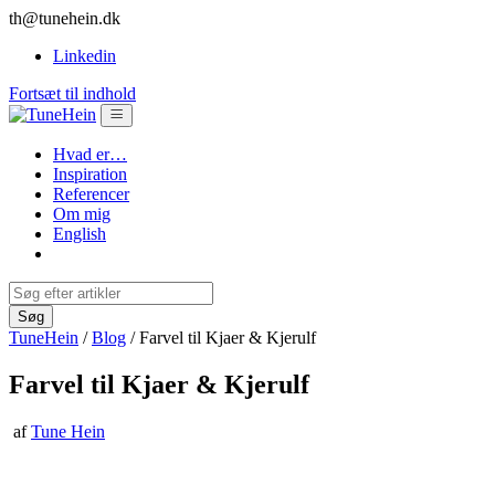
th@tunehein.dk
Linkedin
Fortsæt til indhold
Hvad er…
Inspiration
Referencer
Om mig
English
TuneHein
/
Blog
/
Farvel til Kjaer & Kjerulf
Farvel til Kjaer & Kjerulf
af
Tune Hein