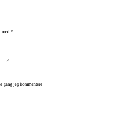
et med
*
ste gang jeg kommentere