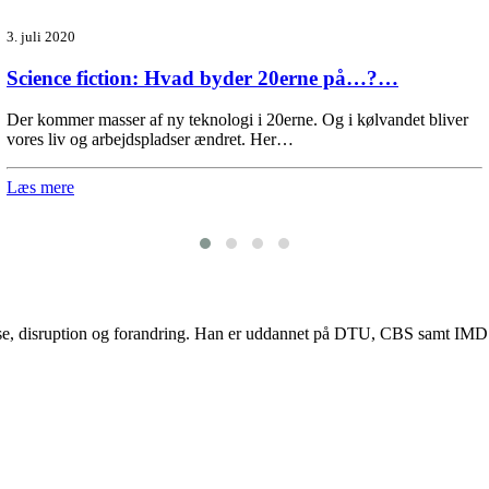
3. juli 2020
Science fiction: Hvad byder 20erne på…?…
Der kommer masser af ny teknologi i 20erne. Og i kølvandet bliver
vores liv og arbejdspladser ændret. Her…
Læs mere
lse, disruption og forandring. Han er uddannet på DTU, CBS samt IMD og