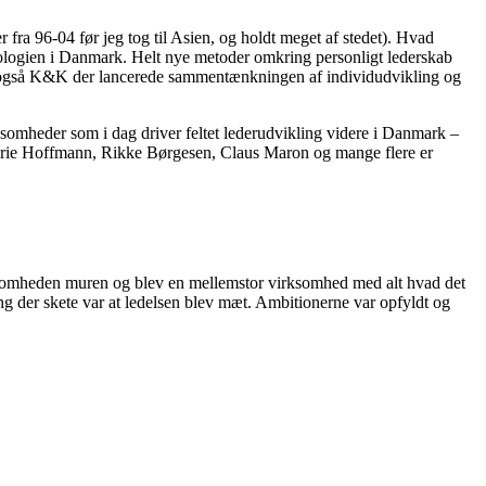
fra 96-04 før jeg tog til Asien, og holdt meget af stedet). Hvad
kologien i Danmark. Helt nye metoder omkring personligt lederskab
var også K&K der lancerede sammentænkningen af individudvikling og
somheder som i dag driver feltet lederudvikling videre i Danmark –
arie Hoffmann, Rikke Børgesen, Claus Maron og mange flere er
rksomheden muren og blev en mellemstor virksomhed med alt hvad det
ng der skete var at ledelsen blev mæt. Ambitionerne var opfyldt og