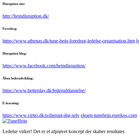
Disruption site:
http://heindisruption.dk/
Foredrag
https://www.athenas.dk/tune-hein-foredrag-ledelse-organisation.htm
h
Disruption blog:
https://www.facebook.com/heindisruption/
Åben lederudvikling:
https://www.betterday.dk/lederuddannelse/
E-learning:
https://www.virtio.dk/p/disrupt-dig-selv
elearn-tunehein.eurekos.com
Ledelse virker! Det er et afprøvet koncept der skaber resultater.