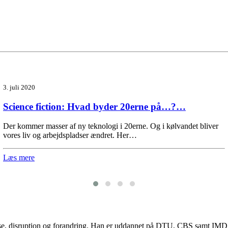
3. juli 2020
Science fiction: Hvad byder 20erne på…?…
Der kommer masser af ny teknologi i 20erne. Og i kølvandet bliver
vores liv og arbejdspladser ændret. Her…
Læs mere
lse, disruption og forandring. Han er uddannet på DTU, CBS samt IMD og