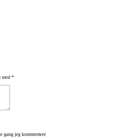
et med
*
ste gang jeg kommentere