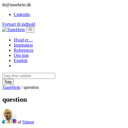
th@tunehein.dk
Linkedin
Fortsæt til indhold
Hvad er…
Inspiration
Referencer
Om mig
English
TuneHein
/
question
question
af
Simon