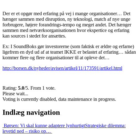
Der er et opgør med erfaring på vej i mange organisationer… Det
hænger sammen med disruption, ny teknologi, match af nye unge
forbrugere, højere forandrings-tempo og meget andet. Det hænger
sammen med netværksorganisationen hvor ekspertice og erfaring
kan sources i stedet for ansættes.
Ex: I SoundBoks gør investorerne (som faktisk er ældre og erfarne)
ligefrem en dyd ud af at teamet IKKE er belastet af erfaring… sådan
kommer flere og flere organisationer til at opleve det…
http://borsen.dk/nyheder/avisen/artikel/11/173591/artikel.html
Rating:
5.0
/5. From 1 vote.
Please wait...
Voting is currently disabled, data maintenance in progress.
Indlæg navigation
Børsen: Vi skal kunne adaptere lynhurtigt
Strategiske dilemma:
levetid ned – risiko op…