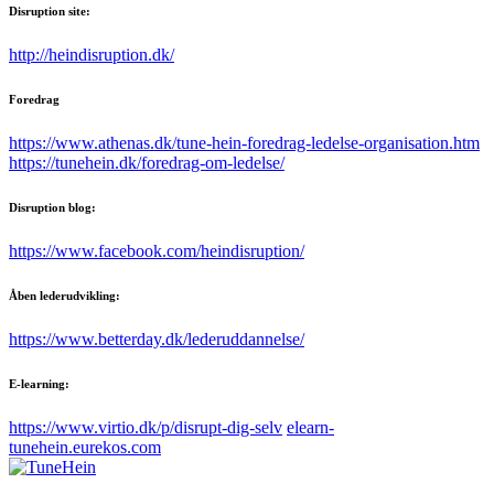
Disruption site:
http://heindisruption.dk/
Foredrag
https://www.athenas.dk/tune-hein-foredrag-ledelse-organisation.htm
https://tunehein.dk/foredrag-om-ledelse/
Disruption blog:
https://www.facebook.com/heindisruption/
Åben lederudvikling:
https://www.betterday.dk/lederuddannelse/
E-learning:
https://www.virtio.dk/p/disrupt-dig-selv
elearn-
tunehein.eurekos.com