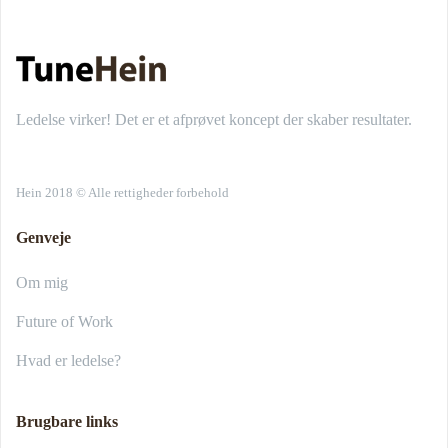
Ledelse virker! Det er et afprøvet koncept der skaber resultater.
Hein 2018 © Alle rettigheder forbehold
Genveje
Om mig
Future of Work
Hvad er ledelse?
Brugbare links