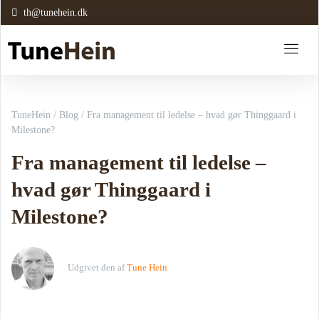
th@tunehein.dk
TuneHein
/
Blog
/
Fra management til ledelse – hvad gør Thinggaard i
Milestone?
Fra management til ledelse –
hvad gør Thinggaard i
Milestone?
Udgivet den
af
Tune Hein