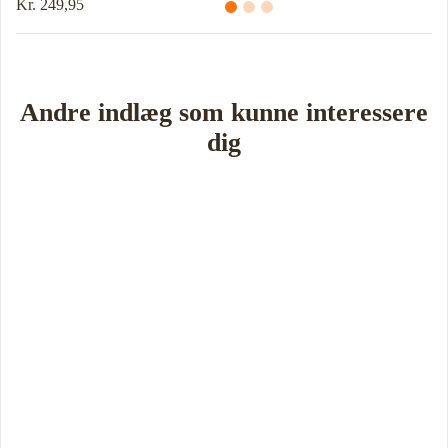
Kr. 214,95
Andre indlæg som kunne interessere
dig
Book Foredrag og Inspiration idag
Tune Hein er en af Danmarks mest erfarne rådgivere i strategisk
ledelse, disruption og forandring. Han er uddannet på DTU, CBS
samt IMD og har selv 18 år bag sig som leder, direktør og
iværksætter.