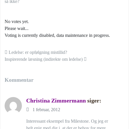
så ikke?
No votes yet.
Please wait...
Voting is currently disabled, data maintenance in progress.
Indlæg navigation
Ledelse: er opfølgning mistillid?
Inspirerende læsning (indirekte om ledelse)
Kommentar
Christina Zimmermann
siger:
1 februar, 2012
Interessant eksempel fra Milestone. Og jeg er
helt enig med dig i, at der er behov for mere