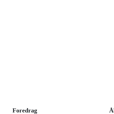
on idag
 strategisk ledelse, disruption og
og har selv 18 år bag sig som leder,
Foredrag
Å