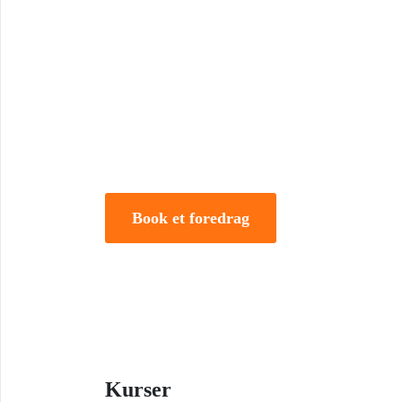
Book Foredrag og Inspirati
Tune Hein er en af Danmarks mest erfarne rådgivere i
forandring. Han er uddannet på DTU, CBS samt IMD 
direktør og iværksætter.
Book et foredrag
Kurser