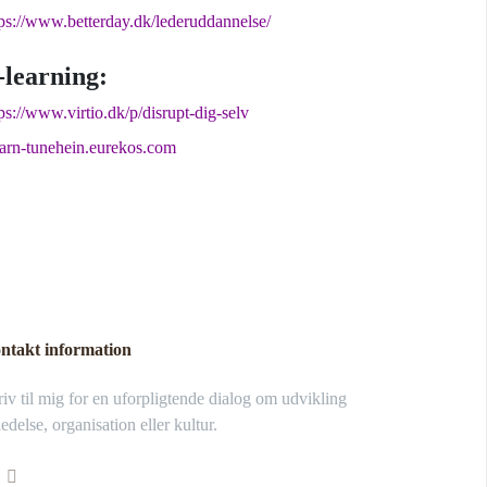
tps://www.betterday.dk/lederuddannelse/
-learning:
ps://www.virtio.dk/p/disrupt-dig-selv
earn-tunehein.eurekos.com
ntakt information
iv til mig for en uforpligtende dialog om udvikling
ledelse, organisation eller kultur.