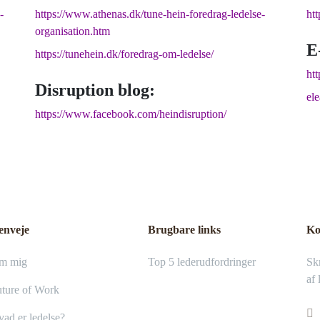
-
https://www.athenas.dk/tune-hein-foredrag-ledelse-
ht
organisation.htm
E
https://tunehein.dk/foredrag-om-ledelse/
htt
Disruption blog:
el
https://www.facebook.com/heindisruption/
enveje
Brugbare links
Ko
m mig
Top 5 lederudfordringer
Skr
af 
ture of Work
ad er ledelse?