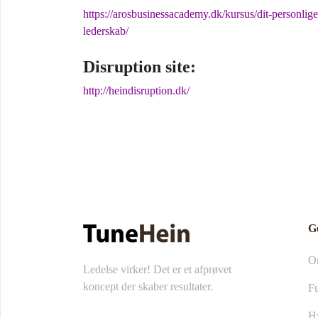
https://arosbusinessacademy.dk/kursus/dit-personlige
lederskab/
Disruption site:
http://heindisruption.dk/
G
O
Ledelse virker! Det er et afprøvet
koncept der skaber resultater.
Fu
Hv