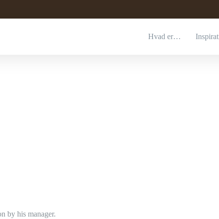
Hvad er…
Inspira
on by his manager.