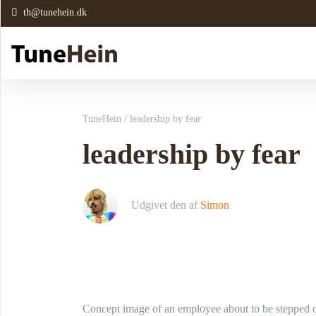
th@tunehein.dk
TuneHein
/
leadership by fear
leadership by fear
Udgivet den
af
Simon
Concept image of an employee about to be stepped 