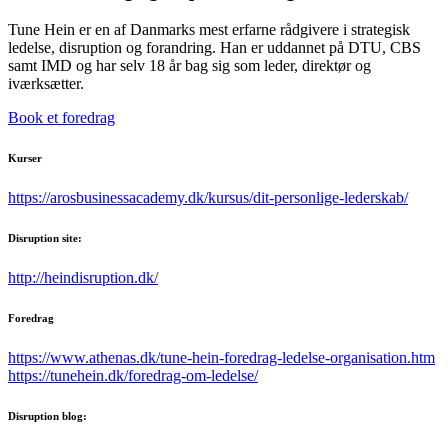
Tune Hein er en af Danmarks mest erfarne rådgivere i strategisk
ledelse, disruption og forandring. Han er uddannet på DTU, CBS
samt IMD og har selv 18 år bag sig som leder, direktør og
iværksætter.
Book et foredrag
Kurser
https://arosbusinessacademy.dk/kursus/dit-personlige-lederskab/
Disruption site:
http://heindisruption.dk/
Foredrag
https://www.athenas.dk/tune-hein-foredrag-ledelse-organisation.htm
https://tunehein.dk/foredrag-om-ledelse/
Disruption blog: