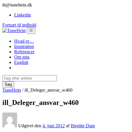
th@tunehein.dk
Linkedin
Fortsæt til indhold
Hvad er…
Inspiration
Referencer
Om mig
English
TuneHein
/
ill_Deleger_ansvar_w460
ill_Deleger_ansvar_w460
Udgivet den
4. juni 2012
af
Birgitte Dam