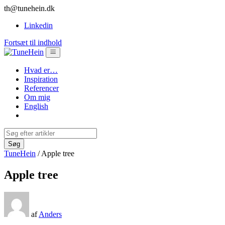
th@tunehein.dk
Linkedin
Fortsæt til indhold
Hvad er…
Inspiration
Referencer
Om mig
English
TuneHein
/
Apple tree
Apple tree
af
Anders