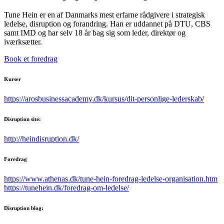
Tune Hein er en af Danmarks mest erfarne rådgivere i strategisk
ledelse, disruption og forandring. Han er uddannet på DTU, CBS
samt IMD og har selv 18 år bag sig som leder, direktør og
iværksætter.
Book et foredrag
Kurser
https://arosbusinessacademy.dk/kursus/dit-personlige-lederskab/
Disruption site:
http://heindisruption.dk/
Foredrag
https://www.athenas.dk/tune-hein-foredrag-ledelse-organisation.htm
https://tunehein.dk/foredrag-om-ledelse/
Disruption blog: