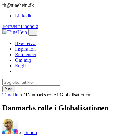
th@tunehein.dk
Linkedin
Fortsæt til indhold
Hvad er…
Inspiration
Referencer
Om mig
English
TuneHein
/
Danmarks rolle i Globalisationen
Danmarks rolle i Globalisationen
af
Simon