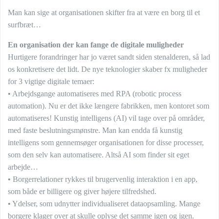
Man kan sige at organisationen skifter fra at være en borg til et
surfbræt…
En organisation der kan fange de digitale muligheder
Hurtigere forandringer har jo været sandt siden stenalderen, så lad
os konkretisere det lidt. De nye teknologier skaber fx muligheder
for 3 vigtige digitale temaer:
• Arbejdsgange automatiseres med RPA (robotic process
automation). Nu er det ikke længere fabrikken, men kontoret som
automatiseres! Kunstig intelligens (AI) vil tage over på områder,
med faste beslutningsmønstre. Man kan endda få kunstig
intelligens som gennemsøger organisationen for disse processer,
som den selv kan automatisere. Altså AI som finder sit eget
arbejde…
• Borgerrelationer rykkes til brugervenlig interaktion i en app,
som både er billigere og giver højere tilfredshed.
• Ydelser, som udnytter individualiseret dataopsamling. Mange
borgere klager over at skulle oplyse det samme igen og igen.