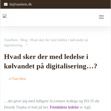
th@tunehein.dk
TuneHein
/
Blog
/
Hvad sker der med ledelse i kølvandet på
digitalisering…?
Hvad sker der med ledelse i
kølvandet på digitalisering…?
af
Tune Hein
…det giver jeg med tidligere Accenture kollega og ISS IT-dir
Henrik Trepka et bud på her.
Fremtidens ledelse
er Agil.