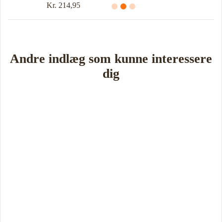
Kr. 214,95
Andre indlæg som kunne interessere
dig
Book Foredrag og Inspiration idag
Tune Hein er en af Danmarks mest erfarne rådgivere i strategisk
ledelse, disruption og forandring. Han er uddannet på DTU, CBS
samt IMD og har selv 18 år bag sig som leder, direktør og