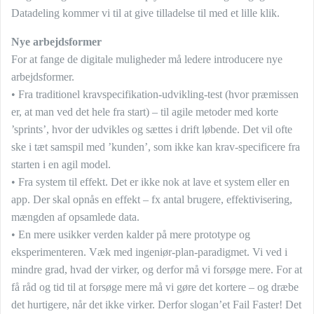
Datadeling kommer vi til at give tilladelse til med et lille klik.
Nye arbejdsformer
For at fange de digitale muligheder må ledere introducere nye
arbejdsformer.
• Fra traditionel kravspecifikation-udvikling-test (hvor præmissen
er, at man ved det hele fra start) – til agile metoder med korte
’sprints’, hvor der udvikles og sættes i drift løbende. Det vil ofte
ske i tæt samspil med ’kunden’, som ikke kan krav-specificere fra
starten i en agil model.
• Fra system til effekt. Det er ikke nok at lave et system eller en
app. Der skal opnås en effekt – fx antal brugere, effektivisering,
mængden af opsamlede data.
• En mere usikker verden kalder på mere prototype og
eksperimenteren. Væk med ingeniør-plan-paradigmet. Vi ved i
mindre grad, hvad der virker, og derfor må vi forsøge mere. For at
få råd og tid til at forsøge mere må vi gøre det kortere – og dræbe
det hurtigere, når det ikke virker. Derfor slogan’et Fail Faster! Det