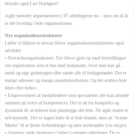
betyder også Lær Hurtigere!
Agile metoder implementeres i IT afdelingerne nu – men om få år
er det hverdag i hele organisationen.
Nye organisationsstrukturer
Løfter vi blikket et niveau bliver organisationsstrukturerne også
udviklet:
• Netværksorganisationen. Der bliver gjort op med forestillingen
om organisation som et hus med fastansatte, hvor man kan gå
rundt og sige godmorgen eller samle alle til fredagsmøder. Det er
mange adresser og mange ansættelsesformer. Og det ændres hele
tiden efter behov.
• Empowerment af medarbejdere som specialister, der kan arbejde
sammen på tværs af kompetencer. Det er alt for kompleks og
dynamisk til, at lederen kan planlægge det hele. De agile teams er
selvstyrende. Der er ingen leder til at lede teamet, men en ’Scrum
Master’ til at fjerne forhindringer og køre tavlemøder (via skype).
• Adaptive agile strukturer (’tribes’) erstatter afdelinger. De er