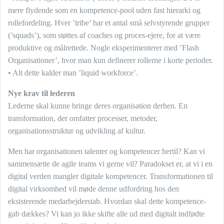
mere flydende som en kompetence-pool uden fast hierarki og
rollefordeling. Hver ’tribe’ har et antal små selvstyrende grupper
(’squads’), som støttes af coaches og proces-ejere, for at være
produktive og målrettede. Nogle eksperimenterer med ’Flash
Organisationer’, hvor man kun definerer rollerne i korte perioder.
• Alt dette kalder man ’liquid workforce’.
Nye krav til lederen
Lederne skal kunne bringe deres organisation derhen. En
transformation, der omfatter processer, metoder,
organisationsstruktur og udvikling af kultur.
Men har organisationen talenter og kompetencer hertil? Kan vi
sammensætte de agile teams vi gerne vil? Paradokset er, at vi i en
digital verden mangler digitale kompetencer. Transformationen til
digital virksomhed vil møde denne udfordring hos den
eksisterende medarbejderstab. Hvordan skal dette kompetence-
gab dækkes? Vi kan jo ikke skifte alle ud med digitalt indfødte