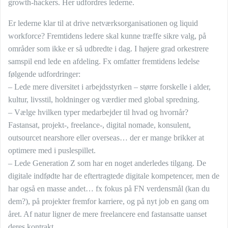
growth-hackers. Her udfordres lederne.
Er lederne klar til at drive netværksorganisationen og liquid
workforce? Fremtidens ledere skal kunne træffe sikre valg, på
områder som ikke er så udbredte i dag. I højere grad orkestrere
samspil end lede en afdeling. Fx omfatter fremtidens ledelse
følgende udfordringer:
– Lede mere diversitet i arbejdsstyrken – større forskelle i alder,
kultur, livsstil, holdninger og værdier med global spredning.
– Vælge hvilken typer medarbejder til hvad og hvornår?
Fastansat, projekt-, freelance-, digital nomade, konsulent,
outsourcet nearshore eller overseas… der er mange brikker at
optimere med i puslespillet.
– Lede Generation Z som har en noget anderledes tilgang. De
digitale indfødte har de eftertragtede digitale kompetencer, men de
har også en masse andet… fx fokus på FN verdensmål (kan du
dem?), på projekter fremfor karriere, og på nyt job en gang om
året. Af natur ligner de mere freelancere end fastansatte uanset
deres kontrakt.