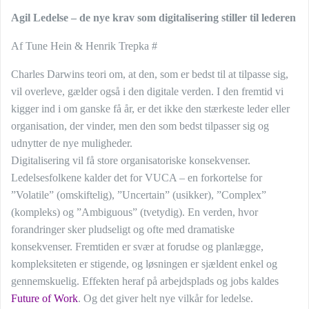
Agil Ledelse – de nye krav som digitalisering stiller til lederen
Af Tune Hein & Henrik Trepka #
Charles Darwins teori om, at den, som er bedst til at tilpasse sig,
vil overleve, gælder også i den digitale verden. I den fremtid vi
kigger ind i om ganske få år, er det ikke den stærkeste leder eller
organisation, der vinder, men den som bedst tilpasser sig og
udnytter de nye muligheder.
Digitalisering vil få store organisatoriske konsekvenser.
Ledelsesfolkene kalder det for VUCA – en forkortelse for
”Volatile” (omskiftelig), ”Uncertain” (usikker), ”Complex”
(kompleks) og ”Ambiguous” (tvetydig). En verden, hvor
forandringer sker pludseligt og ofte med dramatiske
konsekvenser. Fremtiden er svær at forudse og planlægge,
kompleksiteten er stigende, og løsningen er sjældent enkel og
gennemskuelig. Effekten heraf på arbejdsplads og jobs kaldes
Future of Work
. Og det giver helt nye vilkår for ledelse.