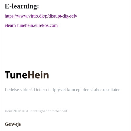
E-learning:
https://www.virtio.dk/p/disrupt-dig-selv
elearn-tunehein.eurekos.com
Ledelse virker! Det er et afprøvet koncept der skaber resultater.
Hein 2018 © Alle rettigheder forbehold
Genveje