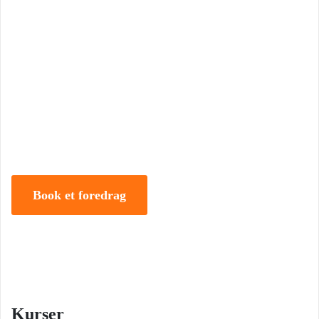
Book Foredrag og Inspiration idag
Tune Hein er en af Danmarks mest erfarne rådgivere i strategisk
ledelse, disruption og forandring. Han er uddannet på DTU, CBS
samt IMD og har selv 18 år bag sig som leder, direktør og
iværksætter.
Book et foredrag
Kurser