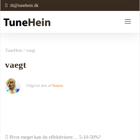
th@tunehein.dk
TuneHein
/
vaegt
vaegt
Udgivet den
af
Simon
Indlæg navigation
Hvor meget kan du effektivisere… 5-10-50%?