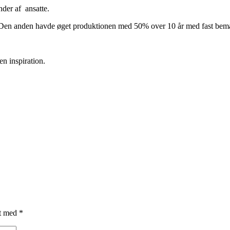
nder af ansatte.
 Den anden havde øget produktionen med 50% over 10 år med fast beman
n inspiration.
et med
*