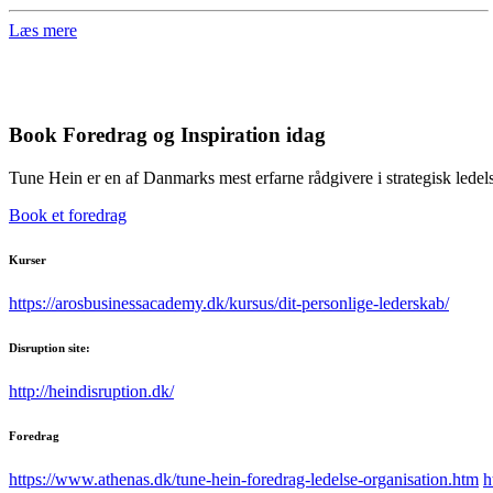
Læs mere
Book Foredrag og Inspiration idag
Tune Hein er en af Danmarks mest erfarne rådgivere i strategisk lede
Book et foredrag
Kurser
https://arosbusinessacademy.dk/kursus/dit-personlige-lederskab/
Disruption site:
http://heindisruption.dk/
Foredrag
https://www.athenas.dk/tune-hein-foredrag-ledelse-organisation.htm
h