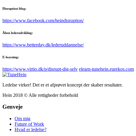
Disruption blog:
https://www.facebook.com/heindisruption/
Åben lederudvikling:
https://www.betterday.dk/lederuddannelse/
E-learning:
https://www.virtio.dk/p/disrupt-dig-selv
elearn-tunehein.eurekos.com
Ledelse virker! Det er et afprøvet koncept der skaber resultater.
Hein 2018 © Alle rettigheder forbehold
Genveje
Om mig
Future of Work
Hvad er ledelse?