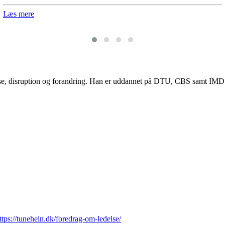
Læs mere
lse, disruption og forandring. Han er uddannet på DTU, CBS samt IMD og
ttps://tunehein.dk/foredrag-om-ledelse/