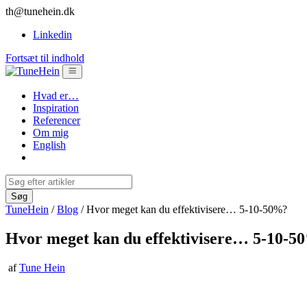
th@tunehein.dk
Linkedin
Fortsæt til indhold
Hvad er…
Inspiration
Referencer
Om mig
English
TuneHein
/
Blog
/
Hvor meget kan du effektivisere… 5-10-50%?
Hvor meget kan du effektivisere… 5-10-5
af
Tune Hein