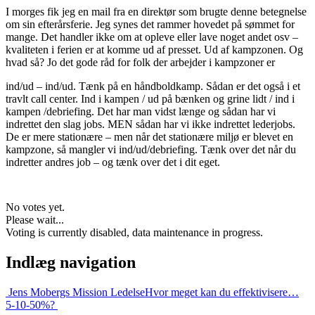
I morges fik jeg en mail fra en direktør som brugte denne betegnelse
om sin efterårsferie. Jeg synes det rammer hovedet på sømmet for
mange. Det handler ikke om at opleve eller lave noget andet osv –
kvaliteten i ferien er at komme ud af presset. Ud af kampzonen. Og
hvad så? Jo det gode råd for folk der arbejder i kampzoner er
ind/ud – ind/ud. Tænk på en håndboldkamp. Sådan er det også i et
travlt call center. Ind i kampen / ud på bænken og grine lidt / ind i
kampen /debriefing. Det har man vidst længe og sådan har vi
indrettet den slag jobs. MEN sådan har vi ikke indrettet lederjobs.
De er mere stationære – men når det stationære miljø er blevet en
kampzone, så mangler vi ind/ud/debriefing. Tænk over det når du
indretter andres job – og tænk over det i dit eget.
No votes yet.
Please wait...
Voting is currently disabled, data maintenance in progress.
Indlæg navigation
Jens Mobergs Mission Ledelse
Hvor meget kan du effektivisere…
5-10-50%?