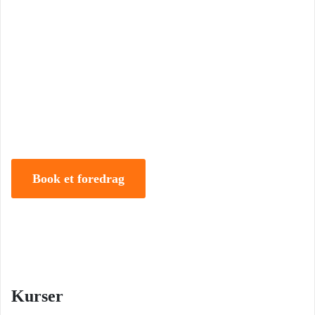
Book Foredrag og Inspiration idag
Tune Hein er en af Danmarks mest erfarne rådgivere i strategisk
ledelse, disruption og forandring. Han er uddannet på DTU, CBS
samt IMD og har selv 18 år bag sig som leder, direktør og
iværksætter.
Book et foredrag
Kurser