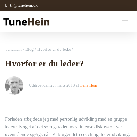
th@tunehein.dk
TuneHein
/
Blog
/
Hvorfor er du leder?
Hvorfor er du leder?
Udgivet den
20. marts 2013
af
Tune Hein
Forleden arbejdede jeg med personlig udvikling med en gruppe
ledere. Noget af det som gav den mest intense diskussion var
ovenstående spørgsmål. Vi bruger det i coaching, lederudvikling,