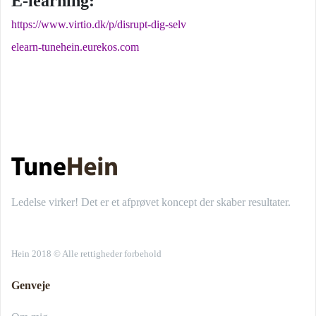
E-learning:
https://www.virtio.dk/p/disrupt-dig-selv
elearn-tunehein.eurekos.com
Ledelse virker! Det er et afprøvet koncept der skaber resultater.
Hein 2018 © Alle rettigheder forbehold
Genveje