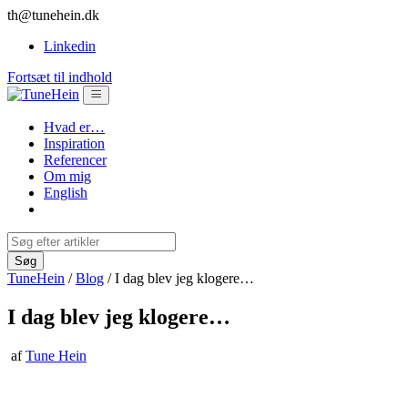
th@tunehein.dk
Linkedin
Fortsæt til indhold
Hvad er…
Inspiration
Referencer
Om mig
English
TuneHein
/
Blog
/
I dag blev jeg klogere…
I dag blev jeg klogere…
af
Tune Hein