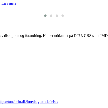
Læs mere
lse, disruption og forandring. Han er uddannet på DTU, CBS samt IMD og
ttps://tunehein.dk/foredrag-om-ledelse/