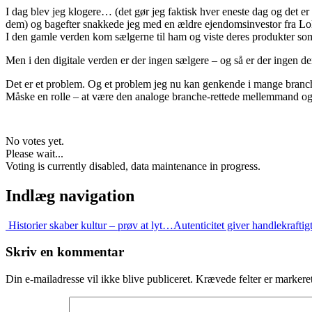
I dag blev jeg klogere… (det gør jeg faktisk hver eneste dag og det e
dem) og bagefter snakkede jeg med en ældre ejendomsinvestor fra Lol
I den gamle verden kom sælgerne til ham og viste deres produkter so
Men i den digitale verden er der ingen sælgere – og så er der ingen 
Det er et problem. Og et problem jeg nu kan genkende i mange branc
Måske en rolle – at være den analoge branche-rettede mellemmand og b
No votes yet.
Please wait...
Voting is currently disabled, data maintenance in progress.
Indlæg navigation
Historier skaber kultur – prøv at lyt…
Autenticitet giver handlekrafti
Skriv en kommentar
Din e-mailadresse vil ikke blive publiceret.
Krævede felter er marker