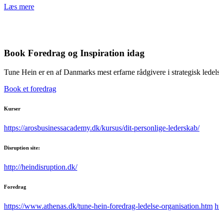
Læs mere
Book Foredrag og Inspiration idag
Tune Hein er en af Danmarks mest erfarne rådgivere i strategisk lede
Book et foredrag
Kurser
https://arosbusinessacademy.dk/kursus/dit-personlige-lederskab/
Disruption site:
http://heindisruption.dk/
Foredrag
https://www.athenas.dk/tune-hein-foredrag-ledelse-organisation.htm
h