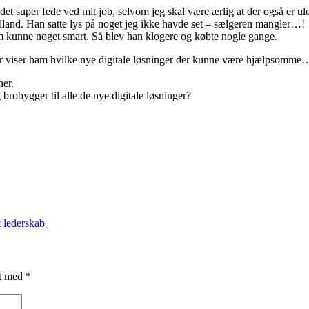
r det super fede ved mit job, selvom jeg skal være ærlig at der også er
land. Han satte lys på noget jeg ikke havde set – sælgeren mangler…!
m kunne noget smart. Så blev han klogere og købte nogle gange.
der viser ham hvilke nye digitale løsninger der kunne være hjælpsomme…
her.
robygger til alle de nye digitale løsninger?
gt lederskab
et med
*