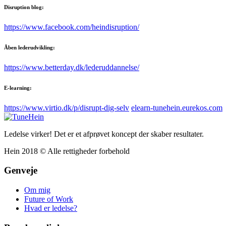
Disruption blog:
https://www.facebook.com/heindisruption/
Åben lederudvikling:
https://www.betterday.dk/lederuddannelse/
E-learning:
https://www.virtio.dk/p/disrupt-dig-selv
elearn-tunehein.eurekos.com
Ledelse virker! Det er et afprøvet koncept der skaber resultater.
Hein 2018 © Alle rettigheder forbehold
Genveje
Om mig
Future of Work
Hvad er ledelse?