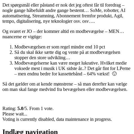
Det spørgsmål eller påstand er nok det jeg oftest får til foredrag –
nogle gange håbefuldt andre gange bestemt… SoMe, robotter, AI
automatisering, Streamning, Abonnement fremfor produkt, Agil,
tempo, digitalisering, nye teknologier osv. osv….
Og svaret er JO – der kommer altid en modbevægelse – MEN…
nuancerne er vigtige:
Modbevægelsen er som regel mindre end 10 pct
Så du skal ikke sætte dig og vente på at modbevægelsen
stopper den store udvikling…
Modbevægelserne kan være meget lukrative. Hvilket medie
voksede mest i musik i UK sidste år..? Det går fint for LPerne
– men endnu bedre for kassettebånd – 64% vækst! 🙂
Så det gælder om at kende mønstrene – så man derefter kan vælge
om man skal fange medvind fra bevægelsen eller modbevægelsen.
Rating:
5.0
/5. From 1 vote.
Please wait...
Voting is currently disabled, data maintenance in progress.
Indlæg navigation