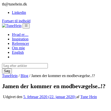
th@tunehein.dk
Linkedin
Fortsæt til indhold
Hvad er…
Inspiration
Referencer
Om mig
English
TuneHein
/
Blog
/
Jamen der kommer en modbevægelse..!?
Jamen der kommer en modbevægelse..!?
Udgivet den
5. februar 2020
(22. januar 2020)
af
Tune Hein