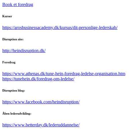
Book et foredrag
Kurser
https://arosbusinessacademy.dk/kursus/dit-personlige-lederskab/
Disruption site:
http://heindisruption.dk/
Foredrag
https://www.athenas.dk/tune-hein-foredrag-ledelse-organisation.htm
https://tunehein.dk/foredrag-om-ledelse/
Disruption blog:
https://www.facebook.com/heindisruption/
Åben lederudvikling:
https://www.betterday.dk/lederuddannelse/