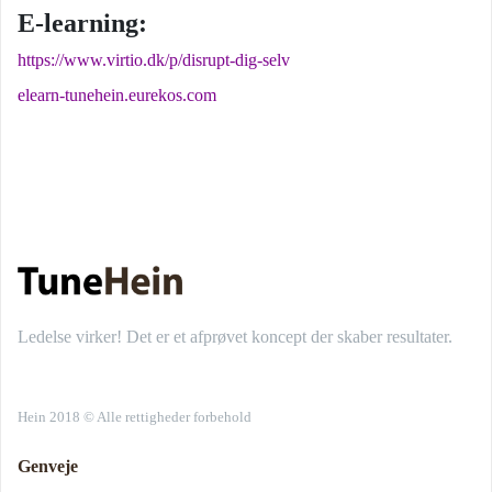
E-learning:
https://www.virtio.dk/p/disrupt-dig-selv
elearn-tunehein.eurekos.com
Ledelse virker! Det er et afprøvet koncept der skaber resultater.
Hein 2018 © Alle rettigheder forbehold
Genveje