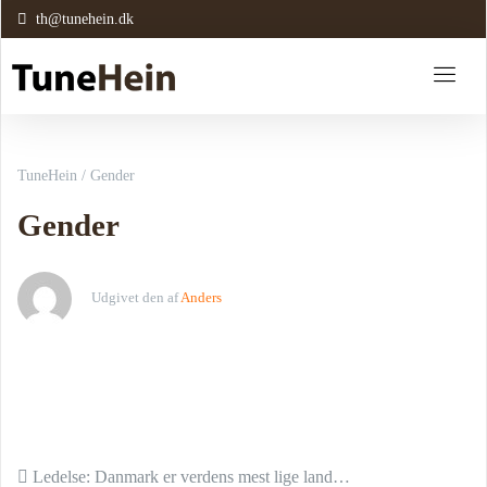
th@tunehein.dk
TuneHein
/
Gender
Gender
Udgivet den
af
Anders
Indlæg navigation
Ledelse: Danmark er verdens mest lige land…