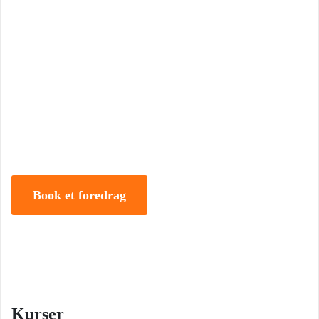
Book Foredrag og Inspiration idag
Tune Hein er en af Danmarks mest erfarne rådgivere i strategisk
ledelse, disruption og forandring. Han er uddannet på DTU, CBS
samt IMD og har selv 18 år bag sig som leder, direktør og
iværksætter.
Book et foredrag
Kurser