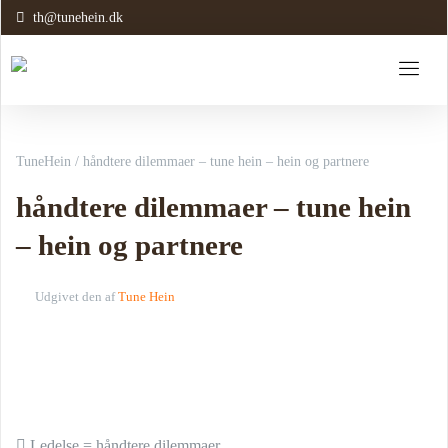
th@tunehein.dk
TuneHein
/
håndtere dilemmaer – tune hein – hein og partnere
håndtere dilemmaer – tune hein
– hein og partnere
Udgivet den
af
Tune Hein
Ledelse = håndtere dilemmaer