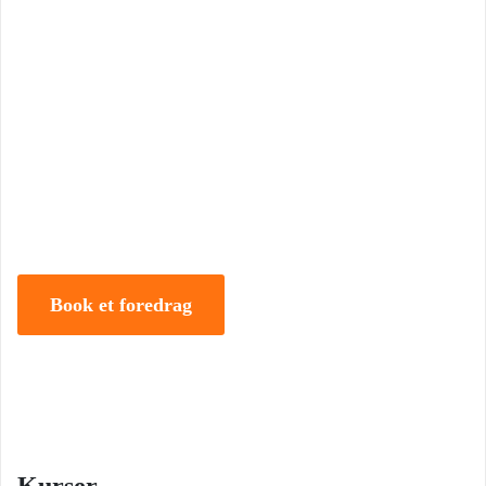
Book Foredrag og Inspiration idag
Tune Hein er en af Danmarks mest erfarne rådgivere i strategisk
ledelse, disruption og forandring. Han er uddannet på DTU, CBS
samt IMD og har selv 18 år bag sig som leder, direktør og
iværksætter.
Book et foredrag