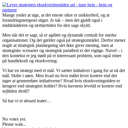
Mange ynder at sige, at det eneste sikre er usikkerhed, og at
forandringstempoet stiger. Jo tak – men det gjaldt også i
middelalderen og tærtiærtiden for den sags skyld.
Men når det er sagt, så er agilitet og dynamik centralt for stærke
organisationer. Og det gælder også på strategiområdet. Derfor mener
nogle at strategisk planlægning slet ikke giver mening, men at
strategiske scenarier og strategisk parathed er det vigtige. Nuvel – i
den kontekst er jeg stødt på et interessant problem, som også rimer
på handlekraft og eksekvering:
Vi har en strategi med et mål. Vi sætter initiativer i gang for at nå det
mål. Skibe i søen. Men hvad nu hvis målet lever kortere end det
tager at gennemføre initiativerne? Hvad hvis eksekveringstiden er
længere end strategien holder? Hvis havnens levetid er kortere end
sejltiden dertil?
Så har vi et absurd teater…
No votes yet.
Please wait...