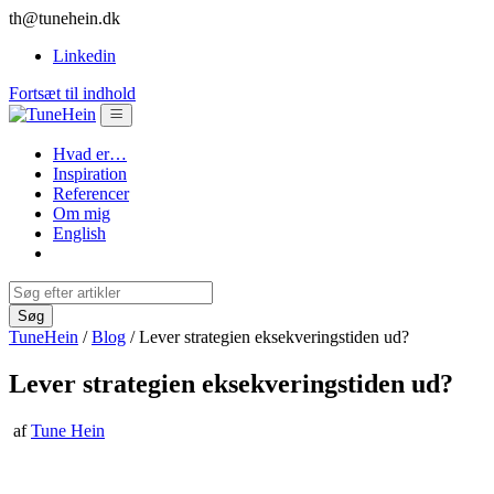
th@tunehein.dk
Linkedin
Fortsæt til indhold
Hvad er…
Inspiration
Referencer
Om mig
English
TuneHein
/
Blog
/
Lever strategien eksekveringstiden ud?
Lever strategien eksekveringstiden ud?
af
Tune Hein