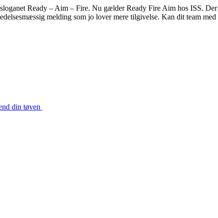
loganet Ready – Aim – Fire. Nu gælder Ready Fire Aim hos ISS. Der ska
 ledelsesmæssig melding som jo lover mere tilgivelse. Kan dit team med
end din tøven