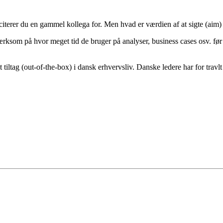
citerer du en gammel kollega for. Men hvad er værdien af at sigte (aim) 
rksom på hvor meget tid de bruger på analyser, business cases osv. før 
vt tiltag (out-of-the-box) i dansk erhvervsliv. Danske ledere har for trav