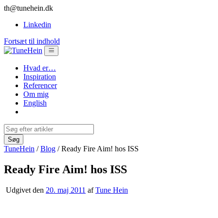
th@tunehein.dk
Linkedin
Fortsæt til indhold
Hvad er…
Inspiration
Referencer
Om mig
English
TuneHein
/
Blog
/
Ready Fire Aim! hos ISS
Ready Fire Aim! hos ISS
Udgivet den
20. maj 2011
af
Tune Hein