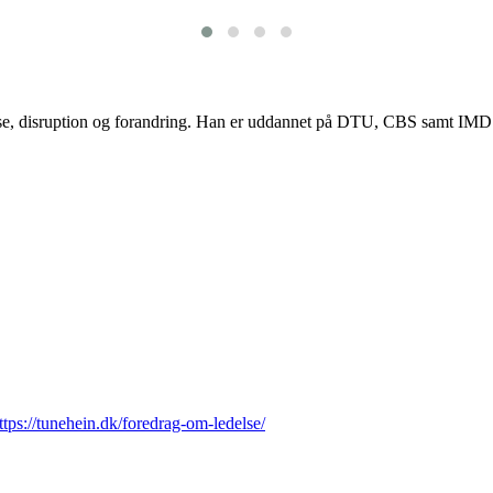
lse, disruption og forandring. Han er uddannet på DTU, CBS samt IMD og
ttps://tunehein.dk/foredrag-om-ledelse/