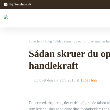
th@tunehein.dk
TuneHein
/
Blog
/
Sådan skruer du op for dine ansattes ha
Sådan skruer du op 
handlekraft
Udgivet den
13. april 2013
af
Tune Hein
Det er medarbejderne, der er den afgørende faktor for
som leder husker at belønne dine medarbejderes eng