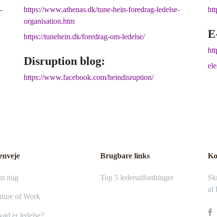
-
https://www.athenas.dk/tune-hein-foredrag-ledelse-
ht
organisation.htm
E
https://tunehein.dk/foredrag-om-ledelse/
htt
Disruption blog:
el
https://www.facebook.com/heindisruption/
enveje
Brugbare links
Ko
m mig
Top 5 lederudfordringer
Skr
af 
ture of Work
ad er ledelse?