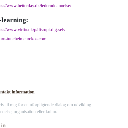
tps://www.betterday.dk/lederuddannelse/
-learning:
ps://www.virtio.dk/p/disrupt-dig-selv
earn-tunehein.eurekos.com
ntakt information
iv til mig for en uforpligtende dialog om udvikling
ledelse, organisation eller kultur.