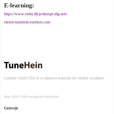
E-learning:
https://www.virtio.dk/p/disrupt-dig-selv
elearn-tunehein.eurekos.com
Ledelse virker! Det er et afprøvet koncept der skaber resultater.
Hein 2018 © Alle rettigheder forbehold
Genveje