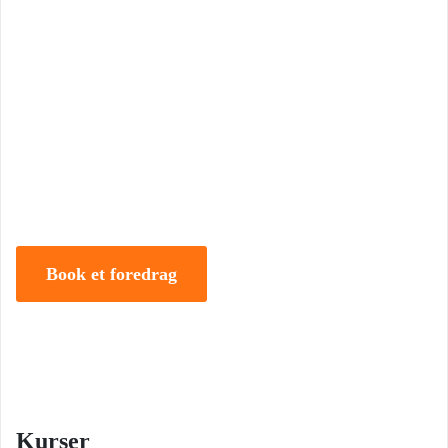
Book Foredrag og Inspiration idag
Tune Hein er en af Danmarks mest erfarne rådgivere i strategisk
ledelse, disruption og forandring. Han er uddannet på DTU, CBS
samt IMD og har selv 18 år bag sig som leder, direktør og
iværksætter.
Book et foredrag
Kurser