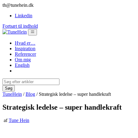
th@tunehein.dk
Linkedin
Fortsæt til indhold
Hvad er…
Inspiration
Referencer
Om mig
English
TuneHein
/
Blog
/
Strategisk ledelse – super handlekraft
Strategisk ledelse – super handlekraft
af
Tune Hein