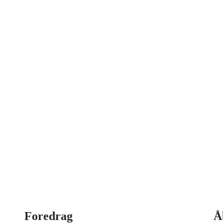
on idag
 strategisk ledelse, disruption og
og har selv 18 år bag sig som leder,
Foredrag
Å