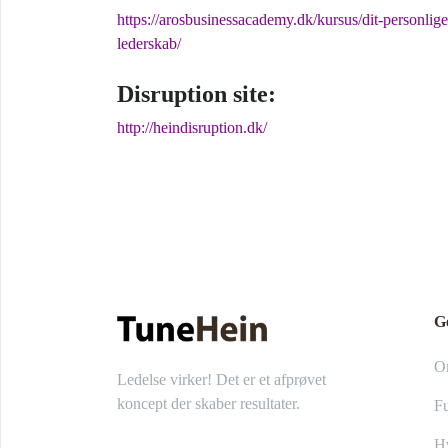
https://arosbusinessacademy.dk/kursus/dit-personlige
lederskab/
Disruption site:
http://heindisruption.dk/
G
O
Ledelse virker! Det er et afprøvet
koncept der skaber resultater.
Fu
Hv