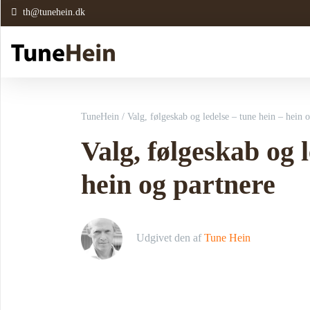
th@tunehein.dk
TuneHein
/
Valg, følgeskab og ledelse – tune hein – hein 
Valg, følgeskab og l
hein og partnere
Udgivet den
af
Tune Hein