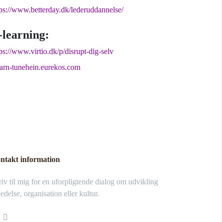
tps://www.betterday.dk/lederuddannelse/
-learning:
ps://www.virtio.dk/p/disrupt-dig-selv
earn-tunehein.eurekos.com
ntakt information
iv til mig for en uforpligtende dialog om udvikling
ledelse, organisation eller kultur.