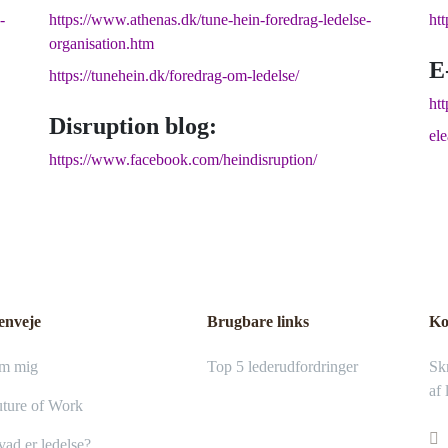
-
https://www.athenas.dk/tune-hein-foredrag-ledelse-
ht
organisation.htm
E
https://tunehein.dk/foredrag-om-ledelse/
htt
Disruption blog:
el
https://www.facebook.com/heindisruption/
enveje
Brugbare links
Ko
m mig
Top 5 lederudfordringer
Skr
af 
ture of Work
ad er ledelse?