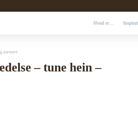
Hvad er…
Inspira
og partnere
edelse – tune hein –