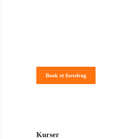
Book Foredrag og Inspirati
Tune Hein er en af Danmarks mest erfarne rådgivere i
forandring. Han er uddannet på DTU, CBS samt IMD 
direktør og iværksætter.
Book et foredrag
Kurser