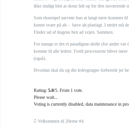
ikke muligt blot at skrue lidt op for den nuværend
Som eksempel nævnte hun at langt mere kommer til at
kunne svare på alt – have alt planlagt. I stedet må d
Finder ud af tingene hen ad vejen. Sammen.
For mange er det et paradigme-skifte (for andre var de
komme til alle ledere. Fordi processerne bliver mere 
(også).
Hvordan skal du og din ledergruppe forberede jer h
Rating:
5.0
/5. From 1 vote.
Please wait...
Voting is currently disabled, data maintenance in pro
Indlæg navigation
Velkommen til 20erne #4