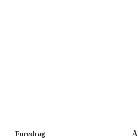
on idag
 strategisk ledelse, disruption og
og har selv 18 år bag sig som leder,
Foredrag
Å