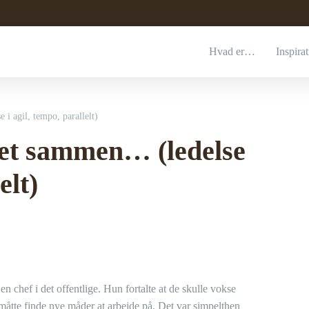
Hvad er…
Inspira
i agil, tempo, parallelt)
det sammen… (ledelse
elt)
en chef i det offentlige. Hun fortalte at de skulle vokse
 måtte finde nye måder at arbejde på. Det var simpelthen