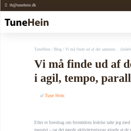
th@tunehein.dk
TuneHein
/
Blog
/
Vi må finde ud af det sammen… (ledelse 
Vi må finde ud af 
i agil, tempo, parall
af
Tune Hein
Efter et foredrag om fremtidens ledelse talte jeg med 
massivt – og det øgede aktivitetsniveau gjorde at de