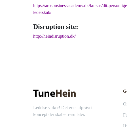
https://arosbusinessacademy.dk/kursus/dit-personlige
lederskab/
Disruption site:
http://heindisruption.dk/
G
O
Ledelse virker! Det er et afprøvet
koncept der skaber resultater.
Fu
Hv