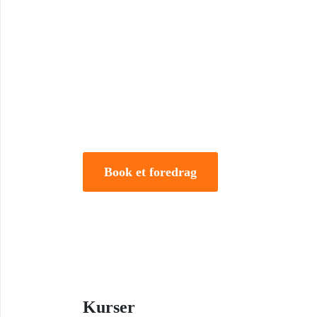
Book Foredrag og Inspirati
Tune Hein er en af Danmarks mest erfarne rådgivere i
forandring. Han er uddannet på DTU, CBS samt IMD 
direktør og iværksætter.
Book et foredrag
Kurser