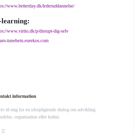
tps://www.betterday.dk/lederuddannelse/
-learning:
ps://www.virtio.dk/p/disrupt-dig-selv
earn-tunehein.eurekos.com
ntakt information
iv til mig for en uforpligtende dialog om udvikling
ledelse, organisation eller kultur.