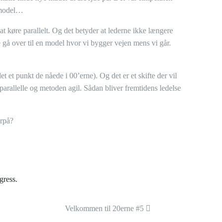
e model…
 køre parallelt. Og det betyder at lederne ikke længere
e gå over til en model hvor vi bygger vejen mens vi går.
t et punkt de nåede i 00’erne). Og det er et skifte der vil
parallelle og metoden agil. Sådan bliver fremtidens ledelse
erpå?
gress.
Velkommen til 20erne #5