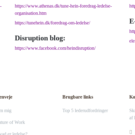
-
https://www.athenas.dk/tune-hein-foredrag-ledelse-
ht
organisation.htm
E
https://tunehein.dk/foredrag-om-ledelse/
htt
Disruption blog:
el
https://www.facebook.com/heindisruption/
enveje
Brugbare links
Ko
m mig
Top 5 lederudfordringer
Skr
af 
ture of Work
ad er ledelse?