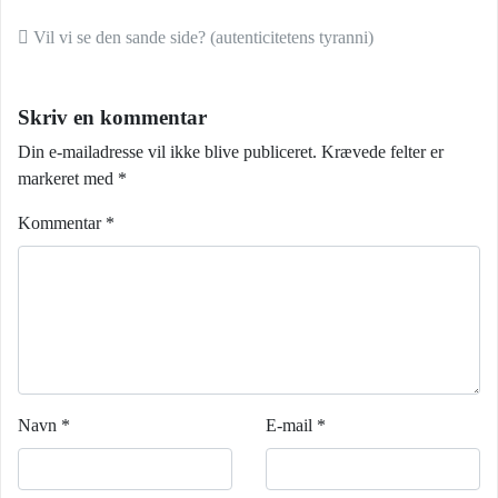
Indlæg navigation
Vil vi se den sande side? (autenticitetens tyranni)
Skriv en kommentar
Din e-mailadresse vil ikke blive publiceret.
Krævede felter er
markeret med
*
Kommentar
*
Navn
*
E-mail
*