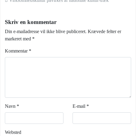
Indlæg navigation
Virksomhedskultur påvirkes af nationale kultur-træk
Skriv en kommentar
Din e-mailadresse vil ikke blive publiceret.
Krævede felter er
markeret med
*
Kommentar
*
Navn
*
E-mail
*
Websted