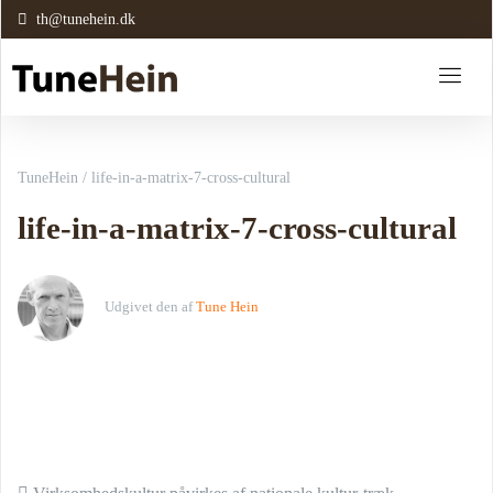
th@tunehein.dk
TuneHein
/
life-in-a-matrix-7-cross-cultural
life-in-a-matrix-7-cross-cultural
Udgivet den
af
Tune Hein