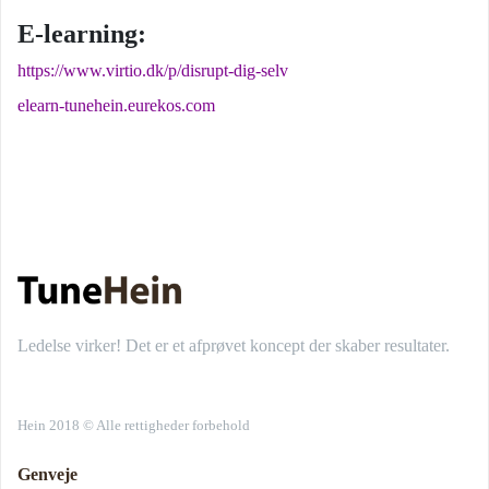
E-learning:
https://www.virtio.dk/p/disrupt-dig-selv
elearn-tunehein.eurekos.com
Ledelse virker! Det er et afprøvet koncept der skaber resultater.
Hein 2018 © Alle rettigheder forbehold
Genveje