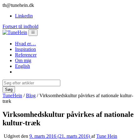
th@tunehein.dk
Linkedin
Fortsæt til indhold
Hvad er…
Inspiration
Referencer
Om mig
English
TuneHein
/
Blog
/
Virksomhedskultur påvirkes af nationale kultur-
træk
Virksomhedskultur påvirkes af nationale
kultur-træk
Udgivet den
9. marts 2016
(21. marts 2016)
af
Tune Hein