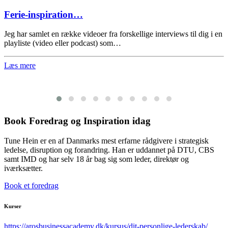
Ferie-inspiration…
Jeg har samlet en række videoer fra forskellige interviews til dig i en
playliste (video eller podcast) som…
Læs mere
Book Foredrag og Inspiration idag
Tune Hein er en af Danmarks mest erfarne rådgivere i strategisk
ledelse, disruption og forandring. Han er uddannet på DTU, CBS
samt IMD og har selv 18 år bag sig som leder, direktør og
iværksætter.
Book et foredrag
Kurser
https://arosbusinessacademy.dk/kursus/dit-personlige-lederskab/