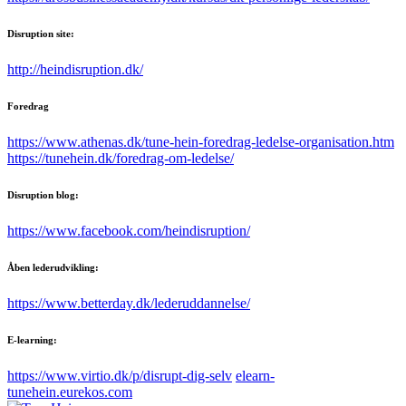
Disruption site:
http://heindisruption.dk/
Foredrag
https://www.athenas.dk/tune-hein-foredrag-ledelse-organisation.htm
https://tunehein.dk/foredrag-om-ledelse/
Disruption blog:
https://www.facebook.com/heindisruption/
Åben lederudvikling:
https://www.betterday.dk/lederuddannelse/
E-learning:
https://www.virtio.dk/p/disrupt-dig-selv
elearn-
tunehein.eurekos.com