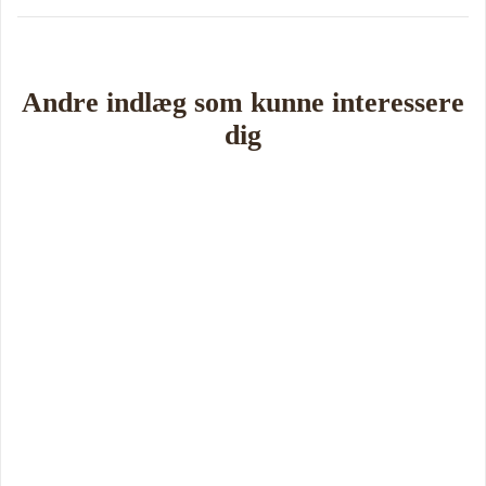
Andre indlæg som kunne interessere
dig
Book Foredrag og Inspiration idag
Tune Hein er en af Danmarks mest erfarne rådgivere i strategisk
ledelse, disruption og forandring. Han er uddannet på DTU, CBS
samt IMD og har selv 18 år bag sig som leder, direktør og
iværksætter.