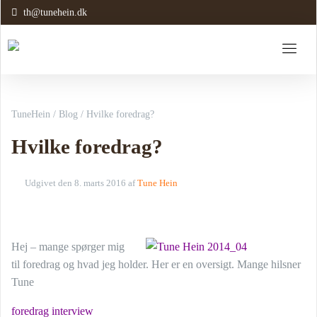
th@tunehein.dk
TuneHein
/
Blog
/
Hvilke foredrag?
Hvilke foredrag?
Udgivet den
8. marts 2016
af
Tune Hein
Hej – mange spørger mig
til foredrag og hvad jeg holder. Her er en oversigt. Mange hilsner
Tune
foredrag interview