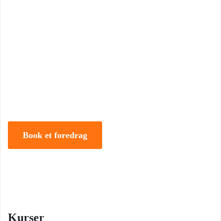
Book Foredrag og Inspiration idag
Tune Hein er en af Danmarks mest erfarne rådgivere i strategisk
ledelse, disruption og forandring. Han er uddannet på DTU, CBS
samt IMD og har selv 18 år bag sig som leder, direktør og
iværksætter.
Book et foredrag
Kurser