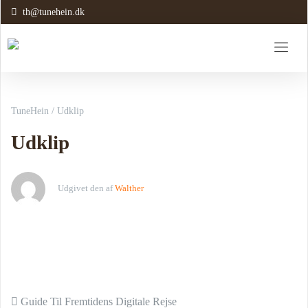
th@tunehein.dk
TuneHein
/
Udklip
Udklip
Udgivet den
af
Walther
Indlæg navigation
Guide Til Fremtidens Digitale Rejse