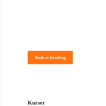
Book Foredrag og Inspirati
Tune Hein er en af Danmarks mest erfarne rådgivere i
forandring. Han er uddannet på DTU, CBS samt IMD 
direktør og iværksætter.
Book et foredrag
Kurser