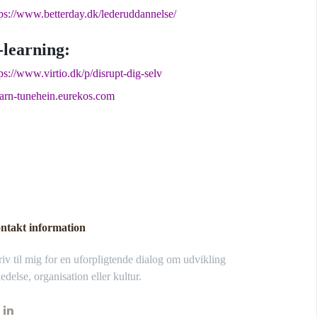
tps://www.betterday.dk/lederuddannelse/
-learning:
ps://www.virtio.dk/p/disrupt-dig-selv
earn-tunehein.eurekos.com
ntakt information
iv til mig for en uforpligtende dialog om udvikling
ledelse, organisation eller kultur.