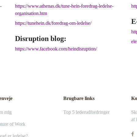
-
https://www.athenas.dk/tune-hein-foredrag-ledelse-
ht
organisation.htm
E
https://tunehein.dk/foredrag-om-ledelse/
htt
Disruption blog:
el
https://www.facebook.com/heindisruption/
enveje
Brugbare links
Ko
m mig
Top 5 lederudfordringer
Skr
af 
ture of Work
ad er ledelse?