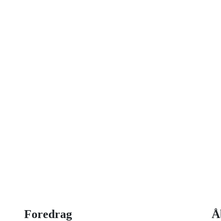
on idag
 strategisk ledelse, disruption og
og har selv 18 år bag sig som leder,
Foredrag
Å