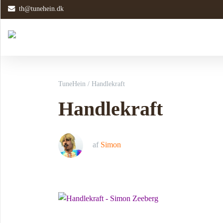
th@tunehein.dk
TuneHein
/
Handlekraft
Handlekraft
af
Simon