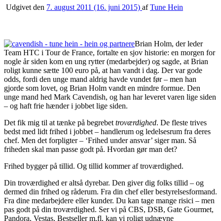
Udgivet den
7. august 2011
(16. juni 2015)
af
Tune Hein
Brian Holm, der leder
Team HTC i Tour de France, fortalte en sjov historie: en morgen for
nogle år siden kom en ung rytter (medarbejder) og sagde, at Brian
roligt kunne sætte 100 euro på, at han vandt i dag. Der var gode
odds, fordi den unge mand aldrig havde vundet før – men han
gjorde som lovet, og Brian Holm vandt en mindre formue. Den
unge mand hed Mark Cavendish, og han har leveret varen lige siden
– og haft frie hænder i jobbet lige siden.
Det fik mig til at tænke på begrebet
troværdighed
. De fleste trives
bedst med lidt frihed i jobbet – handlerum og ledelsesrum fra deres
chef. Men det forpligter – ‘Frihed under ansvar’ siger man. Så
friheden skal man passe godt på. Hvordan gør man det?
Frihed bygger på tillid. Og tillid kommer af troværdighed.
Din troværdighed er altså dyrebar. Den giver dig folks tillid – og
dermed din frihed og råderum. Fra din chef eller bestyrelsesformand.
Fra dine medarbejdere eller kunder. Du kan tage mange risici – men
pas godt på din troværdighed. Ser vi på CBS, DSB, Gate Gourmet,
Pandora, Vestas, Bestseller m.fl. kan vi roligt udnævne