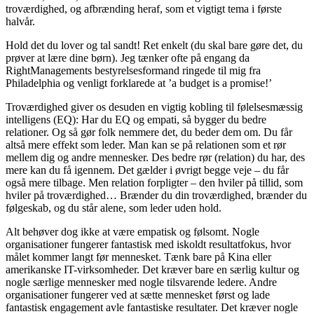
troværdighed, og afbrænding heraf, som et vigtigt tema i første
halvår.
Hold det du lover og tal sandt! Ret enkelt (du skal bare gøre det, du
prøver at lære dine børn). Jeg tænker ofte på engang da
RightManagements bestyrelsesformand ringede til mig fra
Philadelphia og venligt forklarede at ’a budget is a promise!’
Troværdighed giver os desuden en vigtig kobling til følelsesmæssig
intelligens (EQ): Har du EQ og empati, så bygger du bedre
relationer. Og så gør folk nemmere det, du beder dem om. Du får
altså mere effekt som leder. Man kan se på relationen som et rør
mellem dig og andre mennesker. Des bedre rør (relation) du har, des
mere kan du få igennem. Det gælder i øvrigt begge veje – du får
også mere tilbage. Men relation forpligter – den hviler på tillid, som
hviler på troværdighed… Brænder du din troværdighed, brænder du
følgeskab, og du står alene, som leder uden hold.
Alt behøver dog ikke at være empatisk og følsomt. Nogle
organisationer fungerer fantastisk med iskoldt resultatfokus, hvor
målet kommer langt før mennesket. Tænk bare på Kina eller
amerikanske IT-virksomheder. Det kræver bare en særlig kultur og
nogle særlige mennesker med nogle tilsvarende ledere. Andre
organisationer fungerer ved at sætte mennesket først og lade
fantastisk engagement avle fantastiske resultater. Det kræver nogle