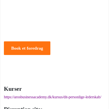
Tune Hein er en af Danmarks mest erfarne rådgivere i strategisk
ledelse, disruption og forandring. Han er uddannet på DTU, CBS
samt IMD og har selv 18 år bag sig som leder, direktør og
iværksætter.
Book et foredrag
Kurser
https://arosbusinessacademy.dk/kursus/dit-personlige-lederskab/