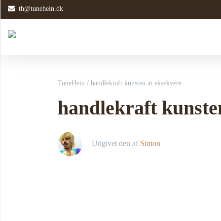
th@tunehein.dk
TuneHein
/
handlekraft kunsten at eksekvere
handlekraft kunste
Udgivet den
af
Simon