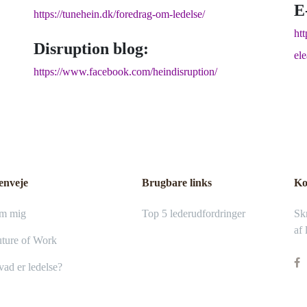
E
https://tunehein.dk/foredrag-om-ledelse/
htt
Disruption blog:
el
https://www.facebook.com/heindisruption/
enveje
Brugbare links
Ko
m mig
Top 5 lederudfordringer
Skr
af 
ture of Work
ad er ledelse?