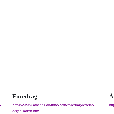
 strategisk ledelse, disruption og
og har selv 18 år bag sig som leder,
Foredrag
Å
-
https://www.athenas.dk/tune-hein-foredrag-ledelse-
ht
organisation.htm