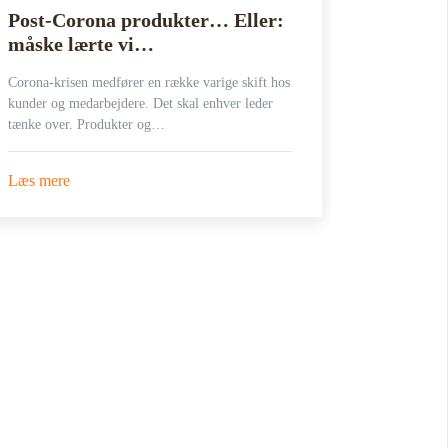
Post-Corona produkter… Eller:
Bliv kl
måske lærte vi…
også…
Corona-krisen medfører en række varige skift hos
Fremtidens 
kunder og medarbejdere. Det skal enhver leder
Disrupt ell
tænke over. Produkter og…
herom :
https://www
hein-klar-ti
Læs mere
Læs mere