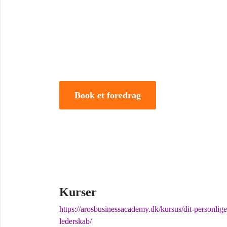
Tune Hein er en af Danmarks mest erfarne rådgivere i
forandring. Han er uddannet på DTU, CBS samt IMD 
direktør og iværksætter.
Book et foredrag
Kurser
https://arosbusinessacademy.dk/kursus/dit-personlige
lederskab/