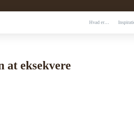
Hvad er…
Inspirat
n at eksekvere