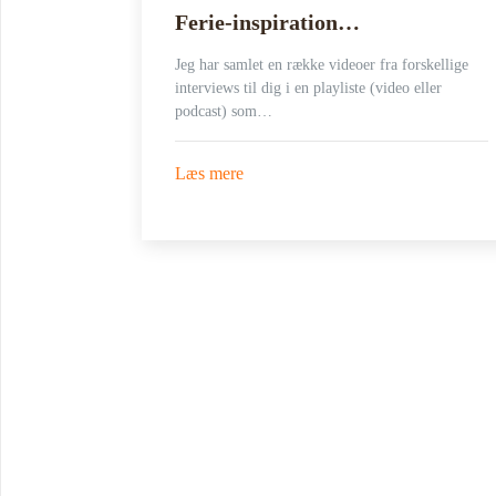
at tænke
Ferie-inspiration…
Jeg har samlet en række videoer fra forskellige
interviews til dig i en playliste (video eller
e-ledelse:
podcast) som…
28-
#t=80
Læs mere
Book Foredrag og Inspirati