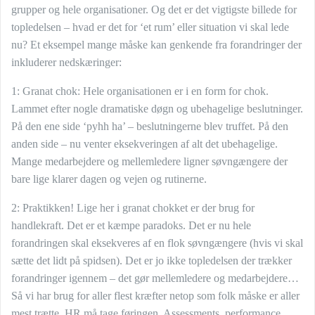
grupper og hele organisationer. Og det er det vigtigste billede for
topledelsen – hvad er det for ‘et rum’ eller situation vi skal lede
nu? Et eksempel mange måske kan genkende fra forandringer der
inkluderer nedskæringer:
1: Granat chok: Hele organisationen er i en form for chok.
Lammet efter nogle dramatiske døgn og ubehagelige beslutninger.
På den ene side ‘pyhh ha’ – beslutningerne blev truffet. På den
anden side – nu venter eksekveringen af alt det ubehagelige.
Mange medarbejdere og mellemledere ligner søvngængere der
bare lige klarer dagen og vejen og rutinerne.
2: Praktikken! Lige her i granat chokket er der brug for
handlekraft. Det er et kæmpe paradoks. Det er nu hele
forandringen skal eksekveres af en flok søvngængere (hvis vi skal
sætte det lidt på spidsen). Det er jo ikke topledelsen der trækker
forandringer igennem – det gør mellemledere og medarbejdere…
Så vi har brug for aller flest kræfter netop som folk måske er aller
mest trætte. HR må tage føringen. Assessments, performance