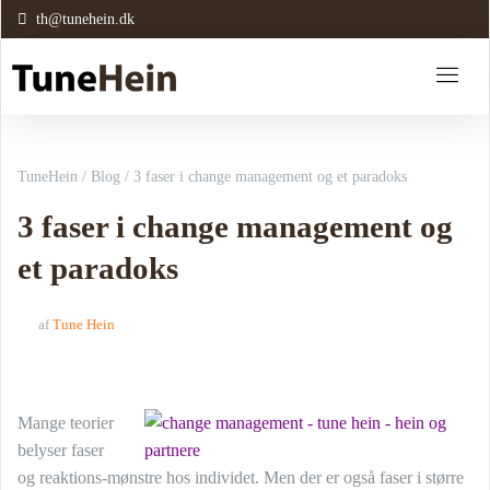
th@tunehein.dk
TuneHein
/
Blog
/
3 faser i change management og et paradoks
3 faser i change management og
et paradoks
af
Tune Hein
Mange teorier
belyser faser
og reaktions-mønstre hos individet. Men der er også faser i større